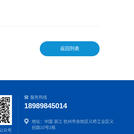
返回列表
服务热线
18989845014
地址：中国 浙江 杭州市余杭区义桥工业区义
创路10号2栋
公众号