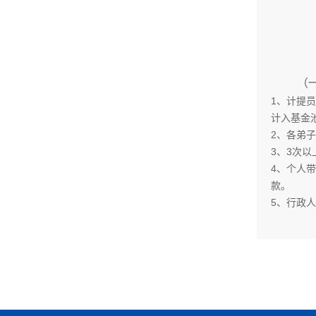
（
1、计提
计入基金
2、各弟
3、3次
4、个人
款。
5、行政