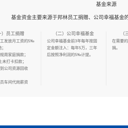
基金来源
基金资金主要来源于邦林员工捐赠、公司幸福基金
一）员工捐赠
（二）公司幸福基金
（
员工发放月工资的5‰
公司幸福基金前3年每年按固
在需要的
池；
定金额注入：每年5万，三年
捐。
子规周家庭捐款；
后按照净利润的5‰计提。
以上未打卡扣款；
带到公司资源回收
人员车间代岗薪资