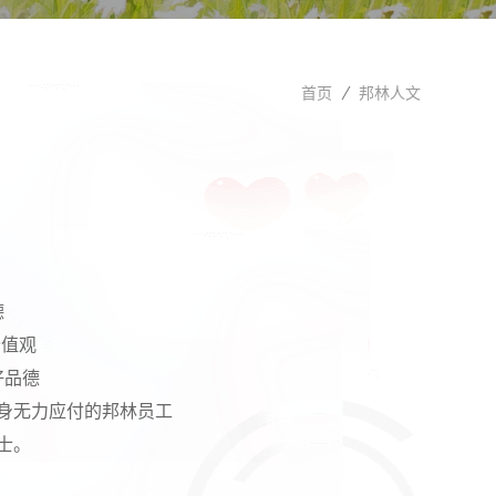
首页
邦林人文
德
价值观
好品德
身无力应付的邦林员工
士。