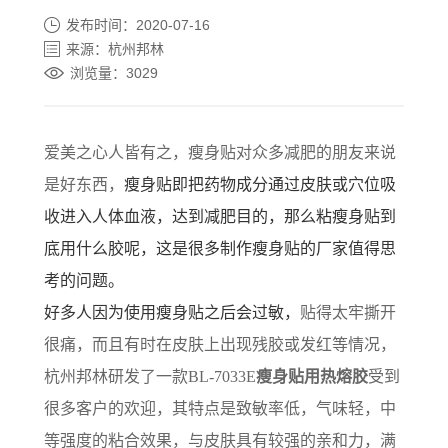
发布时间：2020-07-16
来源：杭州邦林
浏览量：3029
爱美之心人皆有之，瘦身贴对众多减肥的朋友来说
是好东西，
瘦身贴即把药物成分通过皮肤或穴位吸
收进入人体血液，达到减肥目的
，那么粘瘦身贴到
底用什么胶呢，这是很多制作瘦身贴的厂家值得思
考的问题。
好多人因为使用瘦身贴之后会过敏，
贴得太牢撕开
很痛，而且有时在皮肤上出现残胶
或发红
等情况
，
杭州邦林研发了一款
BL-7033E
瘦身贴用热熔胶
受到
很多客户的欢迎，其特点是致敏率低，气味轻，中
等强度的粘合效果，与皮肤具有较强的亲和力，满