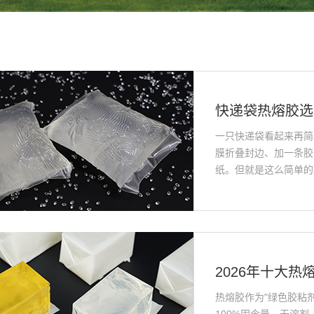
一只快递袋看起来再简
膜折叠封边、加一条胶
纸。但就是这么简单的产
热熔胶作为"绿色胶粘