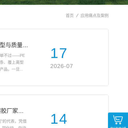
首页
应用痛点及案例
快递袋热熔胶选型与质量控制指南：PE膜好选，胶水才是真正的命门
17
单不过——PE
条、覆上离型
2026-07
品，一旦...
2026年十大热熔胶厂家盘点
14
剂"的代表，凭借