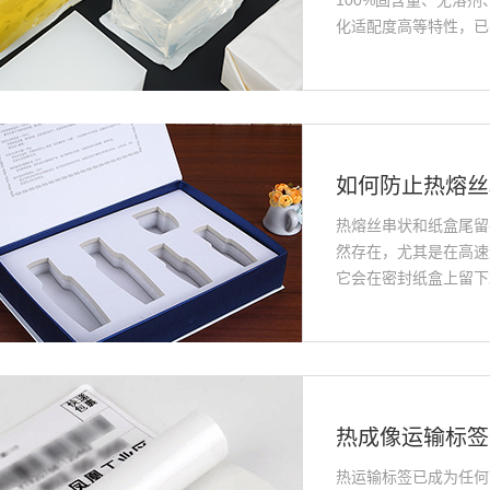
100%固含量、无溶
化适配度高等特性，已在
热熔丝串状和纸盒尾留
然存在，尤其是在高速
它会在密封纸盒上留下难
热运输标签已成为任何