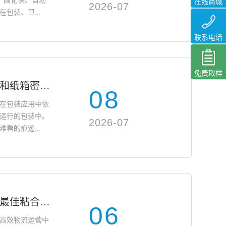
剂、固化快、自动
在线商城
2026-07
包装、卫...
联系电话
免费取样
如何防止热熔丝和纸箱密封线的尾部形成
08
在包装应用中依
运行的包装中。
2026-07
看的痕迹...
热成像运输标签最佳粘合剂：避免卷曲、边缘翘起和打印机卡住
06
高效物流运营中