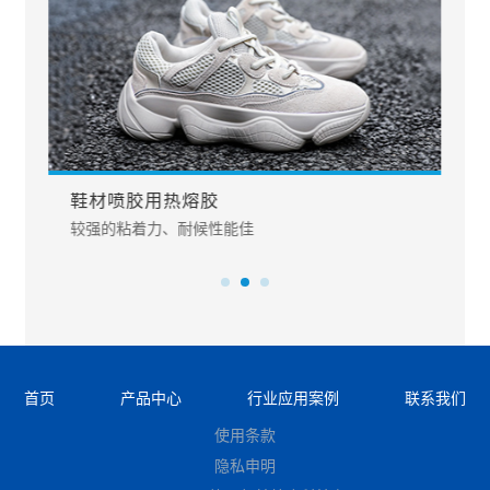
鞋材喷胶用热熔胶
较强的粘着力、耐候性能佳
良
首页
产品中心
行业应用案例
联系我们
使用条款
隐私申明