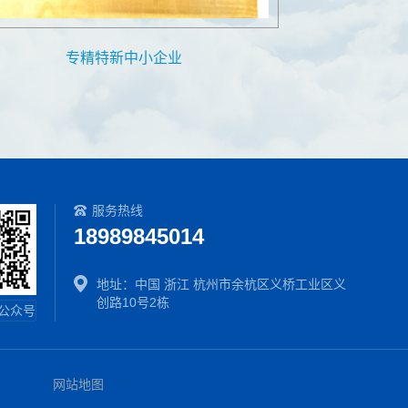
科
专精特新中小企业
服务热线
18989845014
地址：中国 浙江 杭州市余杭区义桥工业区义
创路10号2栋
公众号
网站地图