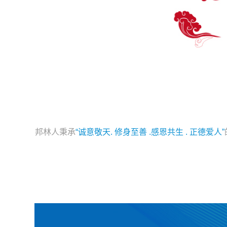
邦林人秉承
“诚意敬天. 修身至善 .感恩共生 . 正德爱人”