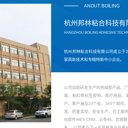
ANOUT BOILING
杭州邦林粘合科技有
HANGZHOU BOILING ADHESIVE TECHN
杭州邦林粘合科技有限公司成立于2
家高新技术和专精特新中小企业。
公司自助研发生产的热熔胶产品，
装、粘扣带标签胶带、医疗用品、家
户，客户遍及23个省，343个城
发、质量监控、安全生产、员工服务
化软件MES.CRM、云条码、宜
系。 公司建立了一支具有专业应用